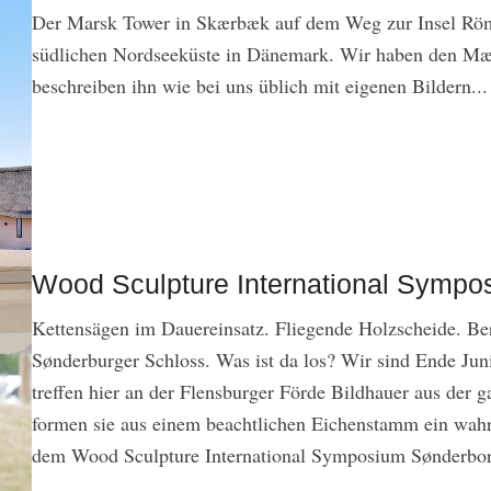
Der Marsk Tower in Skærbæk auf dem Weg zur Insel Röm
südlichen Nordseeküste in Dänemark. Wir haben den Mæ
beschreiben ihn wie bei uns üblich mit eigenen Bildern...
Wood Sculpture International Symp
Kettensägen im Dauereinsatz. Fliegende Holzscheide. B
Sønderburger Schloss. Was ist da los? Wir sind Ende Ju
treffen hier an der Flensburger Förde Bildhauer aus der 
formen sie aus einem beachtlichen Eichenstamm ein wahr
dem Wood Sculpture International Symposium Sønderborg u