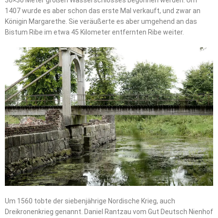
30×30 Meter großen Wasserschlosses begonnen werden. Um
1407 wurde es aber schon das erste Mal verkauft, und zwar an
Königin Margarethe. Sie veräußerte es aber umgehend an das
Bistum Ribe im etwa 45 Kilometer entfernten Ribe weiter.
Um 1560 tobte der siebenjährige Nordische Krieg, auch
Dreikronenkrieg genannt. Daniel Rantzau vom Gut Deutsch Nienhof