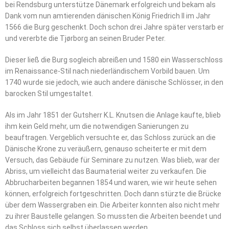
bei Rendsburg unterstütze Dänemark erfolgreich und bekam als
Dank vom nun amtierenden dänischen König Friedrich II im Jahr
1566 die Burg geschenkt. Doch schon drei Jahre später verstarb er
und vererbte die Tjørborg an seinen Bruder Peter.
Dieser ließ die Burg sogleich abreißen und 1580 ein Wasserschloss
im Renaissance-Stil nach niederländischem Vorbild bauen. Um
1740 wurde sie jedoch, wie auch andere dänische Schlösser, in den
barocken Stil umgestaltet.
Als im Jahr 1851 der Gutsherr K.L. Knutsen die Anlage kaufte, blieb
ihm kein Geld mehr, um die notwendigen Sanierungen zu
beauftragen. Vergeblich versuchte er, das Schloss zurück an die
Dänische Krone zu veräußern, genauso scheiterte er mit dem
Versuch, das Gebäude für Seminare zu nutzen. Was blieb, war der
Abriss, um vielleicht das Baumaterial weiter zu verkaufen. Die
Abbrucharbeiten begannen 1854 und waren, wie wir heute sehen
können, erfolgreich fortgeschritten. Doch dann stürzte die Brücke
über dem Wassergraben ein. Die Arbeiter konnten also nicht mehr
zu ihrer Baustelle gelangen. So mussten die Arbeiten beendet und
das Schloss sich selbst überlassen werden.