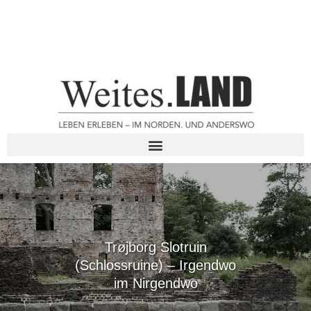
Trøjborg Slotruin
(Schlossruine) – Irgendwo
im Nirgendwo