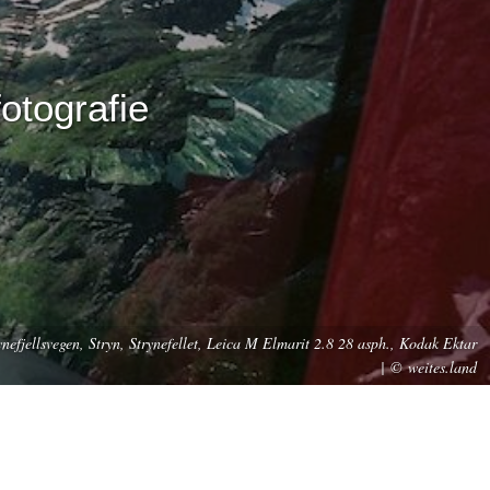
otografie
nefjellsvegen, Stryn, Strynefellet, Leica M Elmarit 2.8 28 asph., Kodak Ektar
| © weites.land