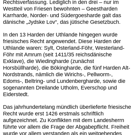
Rechtsverfassung. Lediglich in den drei – nur im
Westteil von Friesen bewohnten – Geestharden
Karrharde, Norder- und Südergoesharde galt das
dänische „Jydske Lov“, das jütische Gesetzbuch.
In den 13 Harden der Uthlande hingegen wurde
friesisches Recht angewendet. Diese Harden der
Uthlande waren: Sylt, Osterland-Föhr, Westerland-
Föhr mit Amrum (seit 1411/35 reichsdänische
Exklave), die Wiedingharde (zunächst
Horsbüllharde), die Bökingharde, die fünf Harden Alt-
Nordstrands, nämlich die Wirichs-, Pellworm-,
Edoms-, Beltring- und Lundenbergharde, sowie die
sogenannten Dreilande Utholm, Everschop und
Eiderstedt.
Das jahrhundertelang mündlich überlieferte friesische
Recht wurde erst 1426 erstmals schriftlich
aufgezeichnet. Zu Konflikten mit dem Landesherrn
führte vor allem die Frage der Abgabepflicht. Freiheit
wurde vor allem verstanden als ein weitgehendes