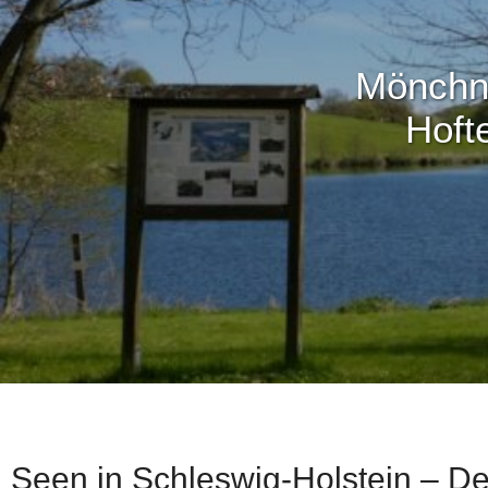
Mönchne
Hoft
Seen in Schleswig-Holstein – D