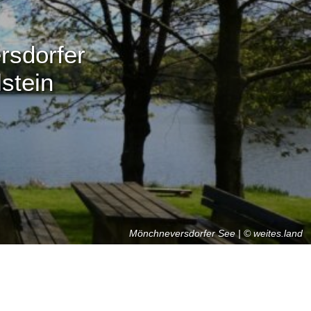
rsdorfer
stein
Mönchneversdorfer See | © weites.land