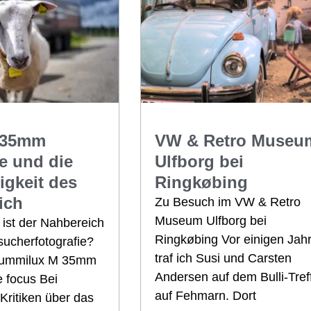
 35mm
VW & Retro Museu
e und die
Ulfborg bei
igkeit des
Ringkøbing
ich
Zu Besuch im VW & Retro
Museum Ulfborg bei
 ist der Nahbereich
Ringkøbing Vor einigen Jah
sucherfotografie?
traf ich Susi und Carsten
Summilux M 35mm
Andersen auf dem Bulli-Tref
 focus Bei
auf Fehmarn. Dort
Kritiken über das