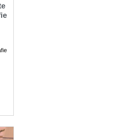
te
ie
fie