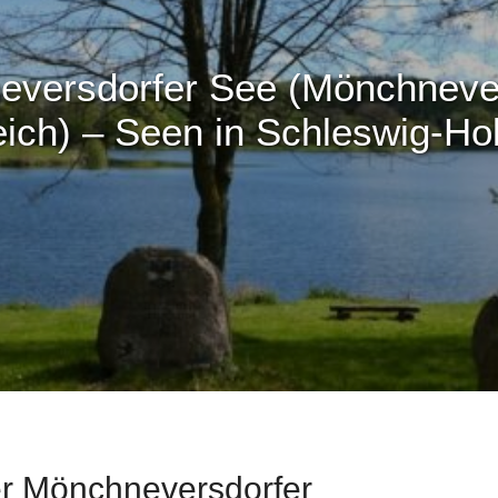
versdorfer See (Mönchneve
eich) – Seen in Schleswig-Hol
er Mönchneversdorfer