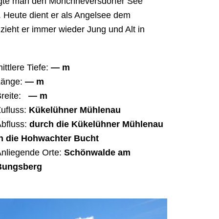
egte man den Mönchneversdorfer See
. Heute dient er als Angelsee dem
ieht er immer wieder Jung und Alt in
ittlere Tiefe:
—
m
Länge:
— m
reite:
— m
ufluss:
Kükelühner Mühlenau
bfluss:
durch die Kükelühner Mühlenau
in die Hohwachter Bucht
nliegende Orte:
Schönwalde am
Bungsberg