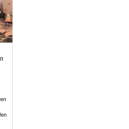
m
ren
fen