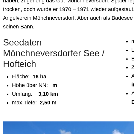
haben, zugehörig das Gut Mönchneversdorf. Später l
trocken, doch wurde er 1970 – 1971 wieder aufgestaut
Angelverein Mönchneversdorf. Aber auch als Badesee z
seinen Bann.
Seedaten
m
Mönchneversdorfer See /
B
Hofteich
Z
A
Fläche:
16 ha
Höhe über NN:
m
A
Umfang:
3,10 km
max.Tiefe:
2,50 m