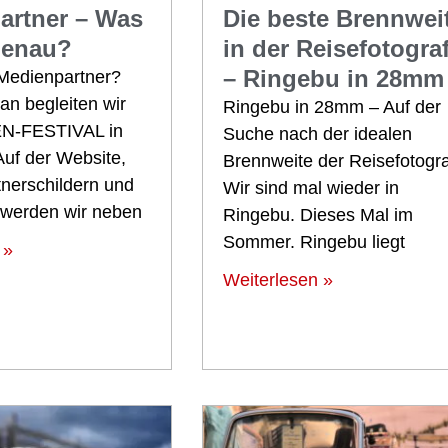
artner – Was
Die beste Brennwei
genau?
in der Reisefotograf
– Ringebu in 28mm
 Medienpartner?
an begleiten wir
Ringebu in 28mm – Auf der
N-FESTIVAL in
Suche nach der idealen
Auf der Website,
Brennweite der Reisefotogra
tnerschildern und
Wir sind mal wieder in
 werden wir neben
Ringebu. Dieses Mal im
Sommer. Ringebu liegt
 »
Weiterlesen »